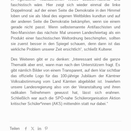
faschistisch wäre. Hier zeigt sich wieder einmal die linke
Doppelmoral: auf der einen Seite die Demokratie in den Himmel
loben und sie als Ideal des eigenen Weltbildes kundtun und auf
der anderen Seite die Demokratie bekämpfen, wenn sie einem
gerade nicht passt. Wenn selbsternannte Antifaschisten und
Neo-Marxisten das nächste Mal unseren Landesfeiertag als ein
Produkt einer faschistischen Weltordnung beschimpfen, sollten
sie zuerst besser in den Spiegel schauen, denn dann ist das
wirkliche Problem unserer Zeit ersichtlich“, schließt Kulterer.
Des Weiteren gibt er zu denken: „Interessant wird die ganze
Thematik aber erst, wann man nach den Unterstützern fragt. Es
gibt nämlich Bilder von einem Transparent, auf dem klar sichtbar
das offizielle Logo für das 100-jährige Jubiläum der Kärntner
Volksabstimmung vom Land Kärnten abgebildet ist. Inwiefern
unsere Landesregierung also von der Veranstaltung und ihren
radikalen Teilnehmern gewusst hat, lässt sich erahnen.
Schließlich war auch die SPÖ-nahe Schülerorganisation Aktion
kritischer Schüler*innen (AKS) mittendrin statt nur dabei.“
Teilen