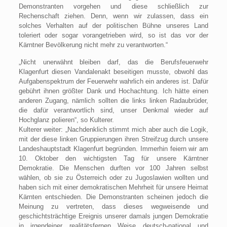
Demonstranten vorgehen und diese schließlich zur
Rechenschaft ziehen. Denn, wenn wir zulassen, dass ein
solches Verhalten auf der politischen Bühne unseres Land
toleriert oder sogar vorangetrieben wird, so ist das vor der
Kärntner Bevölkerung nicht mehr zu verantworten.“
„Nicht unerwähnt bleiben darf, das die Berufsfeuerwehr
Klagenfurt diesen Vandalenakt beseitigen musste, obwohl das
Aufgabenspektrum der Feuerwehr wahrlich ein anderes ist. Dafür
gebührt ihnen größter Dank und Hochachtung. Ich hätte einen
anderen Zugang, nämlich sollten die links linken Radaubrüder,
die dafür verantwortlich sind, unser Denkmal wieder auf
Hochglanz polieren“, so Kulterer.
Kulterer weiter: „Nachdenklich stimmt mich aber auch die Logik,
mit der diese linken Gruppierungen ihren Streifzug durch unsere
Landeshauptstadt Klagenfurt begründen. Immerhin feiern wir am
10. Oktober den wichtigsten Tag für unsere Kärntner
Demokratie. Die Menschen durften vor 100 Jahren selbst
wählen, ob sie zu Österreich oder zu Jugoslawien wollten und
haben sich mit einer demokratischen Mehrheit für unsere Heimat
Kärnten entschieden. Die Demonstranten scheinen jedoch die
Meinung zu vertreten, dass dieses wegweisende und
geschichtsträchtige Ereignis unserer damals jungen Demokratie
in irgendeiner realitätsfernen Weise deutsch-national und